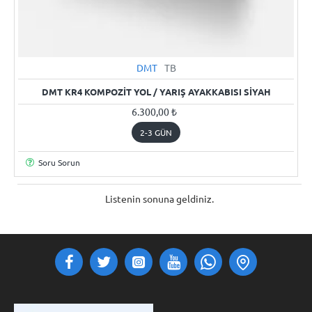
DMT
TB
2-3 GÜN
DMT KR4 KOMPOZIT YOL / YARIŞ AYAKKABISI SIYAH
6.300,00 ₺
2-3 GÜN
Soru Sorun
Listenin sonuna geldiniz.