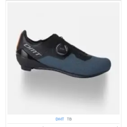
DMT
TB
2-3 GÜN