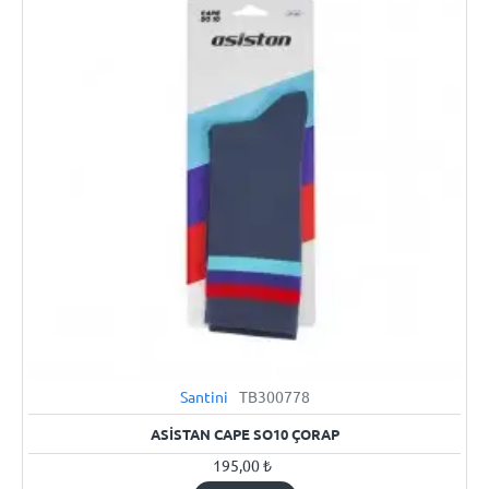
STOKTA YOK
Santini
TB300778
İnternete Özel
ASISTAN CAPE SO10 ÇORAP
195,00 ₺