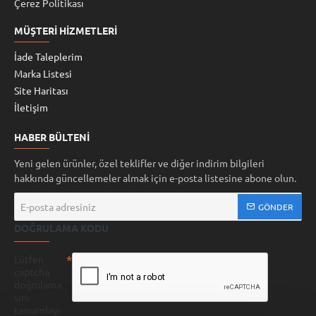
Çerez Politikası
MÜŞTERI HIZMETLERI
İade Taleplerim
Marka Listesi
Site Haritası
İletişim
HABER BÜLTENI
Yeni gelen ürünler, özel teklifler ve diğer indirim bilgileri
hakkında güncellemeler almak için e-posta listesine abone olun.
E-
GÖNDER
posta
DOĞRULAMA KODU
adresiniz
Lütfen
captcha
doğrulama
sını
tamamlayı