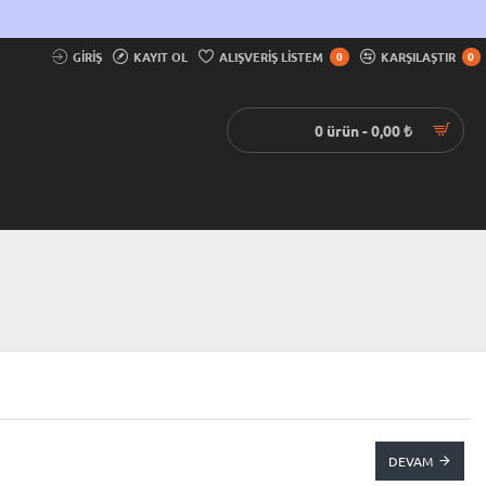
GIRIŞ
KAYIT OL
ALIŞVERIŞ LISTEM
KARŞILAŞTIR
0
0
0 ürün - 0,00 ₺
DEVAM