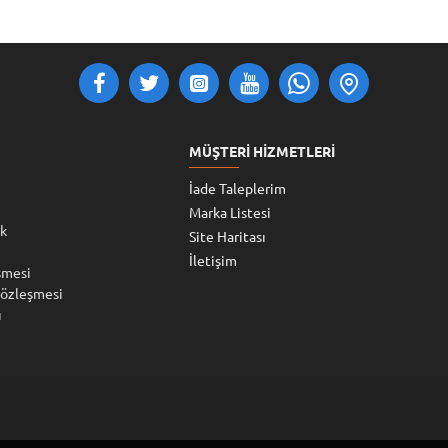
MÜŞTERI HIZMETLERI
İade Taleplerim
Marka Listesi
ik
Site Haritası
İletişim
şmesi
Sözleşmesi
ı