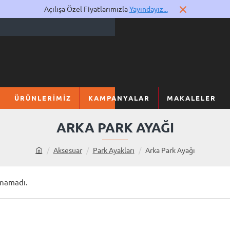
Açılışa Özel Fiyatlarımızla
Yayındayız...
ÜRÜNLERIMIZ
KAMPANYALAR
MAKALELER
ARKA PARK AYAĞI
Aksesuar
Park Ayakları
Arka Park Ayağı
h
o
m
unamadı.
e