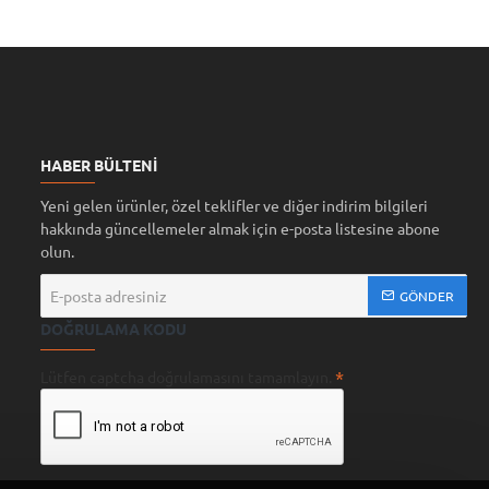
HABER BÜLTENI
Yeni gelen ürünler, özel teklifler ve diğer indirim bilgileri
hakkında güncellemeler almak için e-posta listesine abone
olun.
E-
GÖNDER
posta
DOĞRULAMA KODU
adresiniz
Lütfen captcha doğrulamasını tamamlayın.