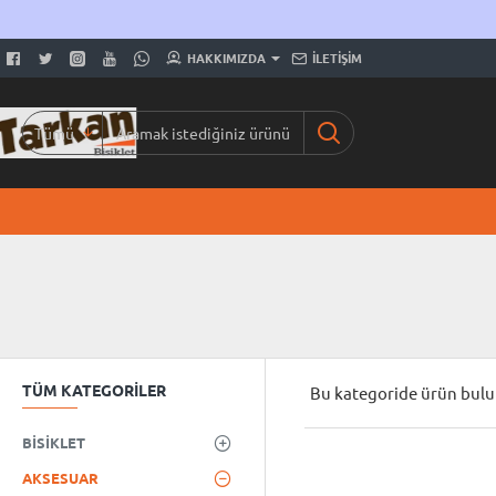
HAKKIMIZDA
İLETIŞIM
Tümü
Aramak
istediğiniz
ürünü
yazınız...
TÜM KATEGORILER
Bu kategoride ürün bul
BISIKLET
AKSESUAR