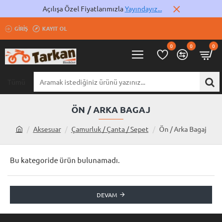
Açılışa Özel Fiyatlarımızla
Yayındayız...
GIRIŞ
KAYIT OL
0
0
0
Tümü
Aramak
istediğiniz
ürünü
ÖN / ARKA BAGAJ
yazınız...
Aksesuar
Çamurluk / Çanta / Sepet
Ön / Arka Bagaj
h
o
m
Bu kategoride ürün bulunamadı.
e
DEVAM