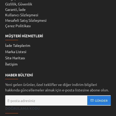
Gizlilik, Güvenlik
Garanti, İade
Kullanıcı Sözleşmesi
Mesafeli Satış Sözleşmesi
Çerez Politikası
MÜŞTERI HIZMETLERI
İade Taleplerim
Marka Listesi
Site Haritası
İletişim
HABER BÜLTENI
Yeni gelen ürünler, özel teklifler ve diğer indirim bilgileri
hakkında güncellemeler almak için e-posta listesine abone olun.
E-
GÖNDER
posta
DOĞRULAMA KODU
adresiniz