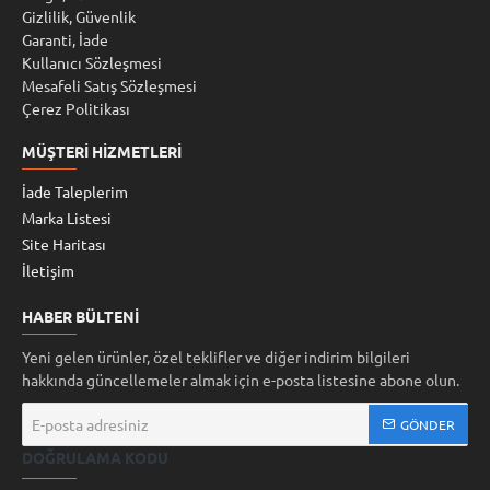
Gizlilik, Güvenlik
Garanti, İade
Kullanıcı Sözleşmesi
Mesafeli Satış Sözleşmesi
Çerez Politikası
MÜŞTERI HIZMETLERI
İade Taleplerim
Marka Listesi
Site Haritası
İletişim
HABER BÜLTENI
Yeni gelen ürünler, özel teklifler ve diğer indirim bilgileri
hakkında güncellemeler almak için e-posta listesine abone olun.
E-
GÖNDER
posta
DOĞRULAMA KODU
adresiniz