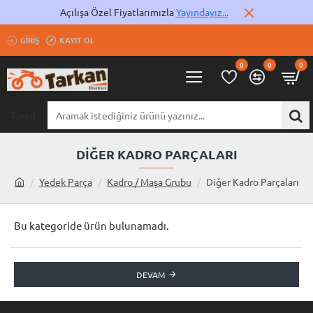
Açılışa Özel Fiyatlarımızla
Yayındayız...
GIRIŞ
KAYIT OL
0
0
0
Tümü
Aramak
istediğiniz
ürünü
DIĞER KADRO PARÇALARI
yazınız...
Yedek Parça
Kadro / Maşa Grubu
Diğer Kadro Parçaları
h
o
m
Bu kategoride ürün bulunamadı.
e
DEVAM