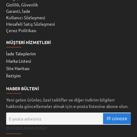
Gizlilik, Güvenlik
Garanti, İade
Kullanıcı Sözleşmesi
Mesafeli Satış Sözleşmesi
Çerez Politikası
MÜŞTERI HIZMETLERI
İade Taleplerim
Marka Listesi
Site Haritası
İletişim
HABER BÜLTENI
Yeni gelen ürünler, özel teklifler ve diğer indirim bilgileri
hakkında güncellemeler almak için e-posta listesine abone olun.
E-
GÖNDER
posta
DOĞRULAMA KODU
adresiniz