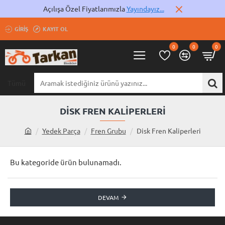
Açılışa Özel Fiyatlarımızla
Yayındayız...
GIRIŞ
KAYIT OL
0
0
0
Tümü
Aramak
istediğiniz
ürünü
DISK FREN KALIPERLERI
yazınız...
Yedek Parça
Fren Grubu
Disk Fren Kaliperleri
h
o
m
Bu kategoride ürün bulunamadı.
e
DEVAM