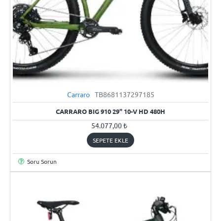
Carraro
TB8681137297185
YENI
CARRARO BIG 910 29" 10-V HD 480H
54.077,00 ₺
SEPETE EKLE
Soru Sorun