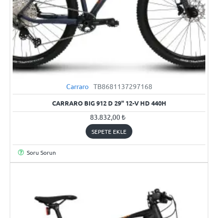
Carraro
TB8681137297168
YENI
CARRARO BIG 912 D 29" 12-V HD 440H
83.832,00 ₺
SEPETE EKLE
Soru Sorun