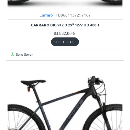
Carraro
TB8681137297167
YENI
CARRARO BIG 912 D 29" 12-V HD 400H
83.832,00 ₺
SEPETE EKLE
Soru Sorun