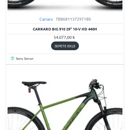
Carraro
TB8681137297180
YENI
CARRARO BIG 910 29" 10-V HD 440H
54.077,00 ₺
SEPETE EKLE
Soru Sorun