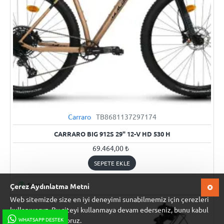
Carraro
TB8681137297174
YENI
CARRARO BIG 912S 29" 12-V HD 530 H
69.464,00 ₺
SEPETE EKLE
Soru Sorun
Çerez Aydınlatma Metni
Web sitemizde size en iyi deneyimi sunabilmemiz için çerezleri
kullanıyoruz. Bu siteyi kullanmaya devam ederseniz, bunu kabul
WHATSAPP DESTEK
ettiğinizi varsayıyoruz.