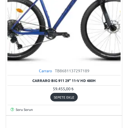
Carraro
TB8681137297189
YENI
CARRARO BIG 911 29" 11-V HD 480H
59.455,00 ₺
SEPETE EKLE
Soru Sorun