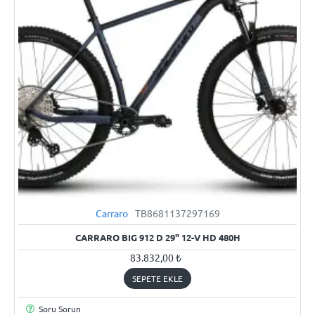
Carraro
TB8681137297169
YENI
CARRARO BIG 912 D 29" 12-V HD 480H
83.832,00 ₺
SEPETE EKLE
Soru Sorun