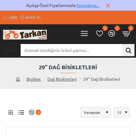
Açılışa Özel Fiyatlarımızla
Yayındayız...
GIRIŞ
KAYIT OL
0
0
0
Tümü
Aramak
istediğiniz
ürünü
29'' DAĞ BISIKLETLERI
yazınız...
Bisiklet
Dağ Bisikletleri
29'' Dağ Bisikletleri
h
o
m
e
0