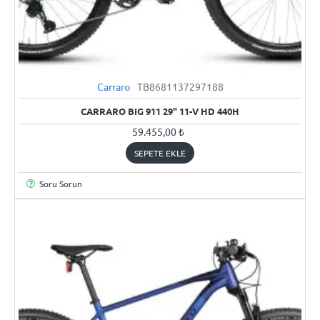
Carraro
TB8681137297188
YENI
CARRARO BIG 911 29" 11-V HD 440H
59.455,00 ₺
SEPETE EKLE
Soru Sorun