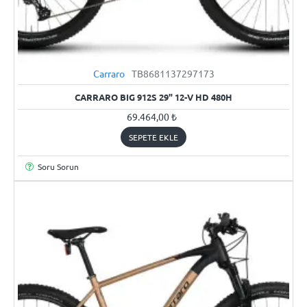
Carraro
TB8681137297173
YENI
CARRARO BIG 912S 29" 12-V HD 480H
69.464,00 ₺
SEPETE EKLE
Soru Sorun