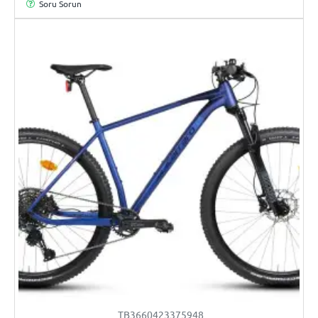
Soru Sorun
TB3660423375948