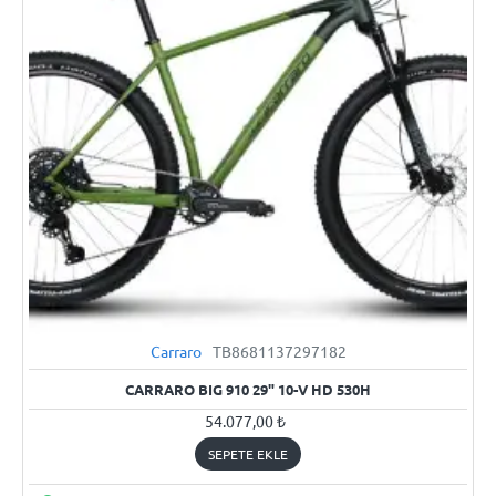
Carraro
TB8681137297182
YENI
CARRARO BIG 910 29" 10-V HD 530H
54.077,00 ₺
SEPETE EKLE