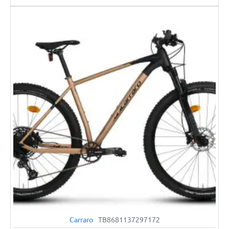
Carraro
TB8681137297172
YENI