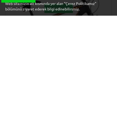
Web sitemizin alt kısmında yer alan "Çerez Politikamız"
FILTRELEME
bölümünü ziyaret ederek bilgi edinebilirsiniz.
Carraro
TB8681137255673
YENI
CARRARO DAYTONA 909 29" 9-V HD
32.000,00 ₺