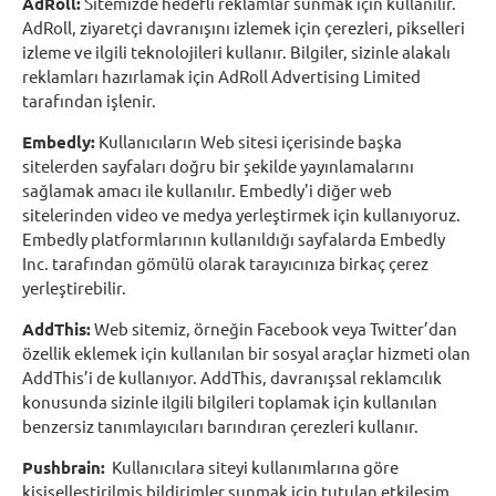
AdRoll:
Sitemizde hedefli reklamlar sunmak için kullanılır.
AdRoll, ziyaretçi davranışını izlemek için çerezleri, pikselleri
izleme ve ilgili teknolojileri kullanır. Bilgiler, sizinle alakalı
reklamları hazırlamak için AdRoll Advertising Limited
tarafından işlenir.
Embedly:
Kullanıcıların Web sitesi içerisinde başka
sitelerden sayfaları doğru bir şekilde yayınlamalarını
sağlamak amacı ile kullanılır. Embedly'i diğer web
sitelerinden video ve medya yerleştirmek için kullanıyoruz.
Embedly platformlarının kullanıldığı sayfalarda Embedly
Inc. tarafından gömülü olarak tarayıcınıza birkaç çerez
yerleştirebilir.
AddThis:
Web sitemiz, örneğin Facebook veya Twitter’dan
özellik eklemek için kullanılan bir sosyal araçlar hizmeti olan
AddThis’i de kullanıyor. AddThis, davranışsal reklamcılık
konusunda sizinle ilgili bilgileri toplamak için kullanılan
benzersiz tanımlayıcıları barındıran çerezleri kullanır.
Pushbrain:
Kullanıcılara siteyi kullanımlarına göre
kişiselleştirilmiş bildirimler sunmak için tutulan etkileşim