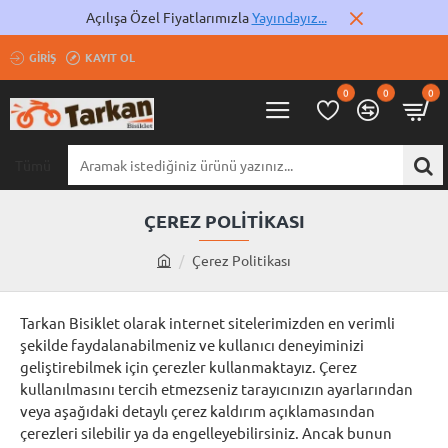
Açılışa Özel Fiyatlarımızla
Yayındayız...
GIRIŞ
KAYIT OL
0
0
0
Tümü
Aramak
istediğiniz
ürünü
ÇEREZ POLITIKASI
yazınız...
Çerez Politikası
h
o
m
Tarkan Bisiklet olarak internet sitelerimizden en verimli
e
şekilde faydalanabilmeniz ve kullanıcı deneyiminizi
geliştirebilmek için çerezler kullanmaktayız. Çerez
kullanılmasını tercih etmezseniz tarayıcınızın ayarlarından
veya aşağıdaki detaylı çerez kaldırım açıklamasından
çerezleri silebilir ya da engelleyebilirsiniz. Ancak bunun