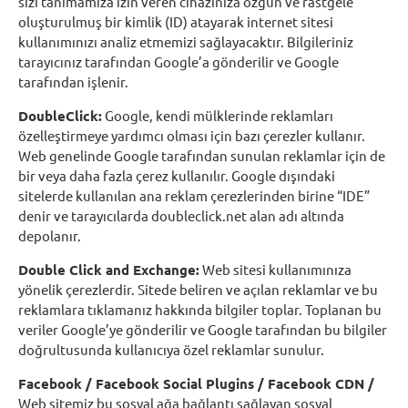
sizi tanımamıza izin veren cihazınıza özgün ve rastgele
oluşturulmuş bir kimlik (ID) atayarak internet sitesi
kullanımınızı analiz etmemizi sağlayacaktır. Bilgileriniz
tarayıcınız tarafından Google’a gönderilir ve Google
tarafından işlenir.
DoubleClick:
Google, kendi mülklerinde reklamları
özelleştirmeye yardımcı olması için bazı çerezler kullanır.
Web genelinde Google tarafından sunulan reklamlar için de
bir veya daha fazla çerez kullanılır. Google dışındaki
sitelerde kullanılan ana reklam çerezlerinden birine “IDE”
denir ve tarayıcılarda doubleclick.net alan adı altında
depolanır.
Double Click and Exchange:
Web sitesi kullanımınıza
yönelik çerezlerdir. Sitede beliren ve açılan reklamlar ve bu
reklamlara tıklamanız hakkında bilgiler toplar. Toplanan bu
veriler Google’ye gönderilir ve Google tarafından bu bilgiler
doğrultusunda kullanıcıya özel reklamlar sunulur.
Facebook / Facebook Social Plugins / Facebook CDN /
Web sitemiz bu sosyal ağa bağlantı sağlayan sosyal