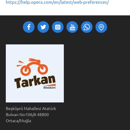
https://help.opera.com/en/latest/web-preferences/
Beşköprü Mahallesi Atatürk
Bulvarı No:106/A 48800
Ortaca/Muğla