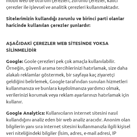
mobil web de oturum çerezleri, zorunlu çerezler, kalıcı
çerezler ile işlevsel ve analitik çerezleri kullanmaktadır.
Sitelerimizin kullandığı zorunlu ve birinci parti olanlar
haricinde kullanılan çerezler şunlardır:
AŞAĞIDAKİ ÇEREZLER WEB SİTESİNDE YOKSA
SİLİNMELİDİR
Google:
Goole çerezleri pek çok amaçla kullanılabilir.
Örneğin, güvenli arama tercihlerinizi hatırlamak, size daha
alakalı reklamlar göstermek, bir sayfaya kaç ziyaretçi
geldiğini belirlemek, Google tarafından sunulan hizmetleri
kullanmanıza ve bunlara kaydolmanıza yardımcı olmak,
verilerinizi korumak veya reklam ayarlarınızı hatırlamak için
kullanır.
Google Analytics:
Kullanıcıların internet sitesini nasıl
kullandığını analiz eden bir web analiz aracıdır. Anonim olan
bilgilerin yanı sıra internet sitesini kullanmanızla ilgili kişisel
veri niteliğindeki bilgiler (İsim, adres, e-mail adresi, IP